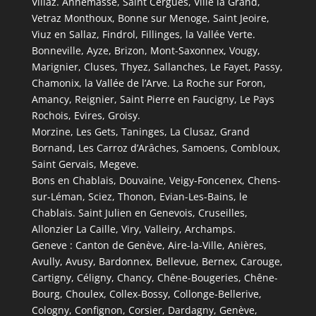
Villaz. Annemasse, Saint Cergues, Ville la Grand,
Vetraz Monthoux, Bonne sur Menoge, Saint Jeoire,
Viuz en Sallaz, Findrol, Fillinges, la Vallée Verte.
Bonneville, Ayze, Brizon, Mont-Saxonnex, Vougy,
Marignier, Cluses, Thyez, Sallanches, Le Fayet, Passy,
Chamonix, la Vallée de l’Arve. La Roche sur Foron,
Amancy, Reignier, Saint Pierre en Faucigny, Le Pays
Rochois, Evires, Groisy.
Morzine, Les Gets, Taninges, La Clusaz, Grand
Bornand, Les Carroz d’Arâches, Samoens, Combloux,
Saint Gervais, Megeve.
Bons en Chablais, Douvaine, Veigy-Foncenex, Chens-
sur-Léman, Sciez, Thonon, Evian-Les-Bains, le
Chablais. Saint Julien en Genevois, Cruseilles,
Allonzier La Caille, Viry, Valleiry, Archamps.
Geneve : Canton de Genève, Aire-la-Ville, Anières,
Avully, Avusy, Bardonnex, Bellevue, Bernex, Carouge,
Cartigny, Céligny, Chancy, Chêne-Bougeries, Chêne-
Bourg, Choulex, Collex-Bossy, Collonge-Bellerive,
Cologny, Confignon, Corsier, Dardagny, Genève,