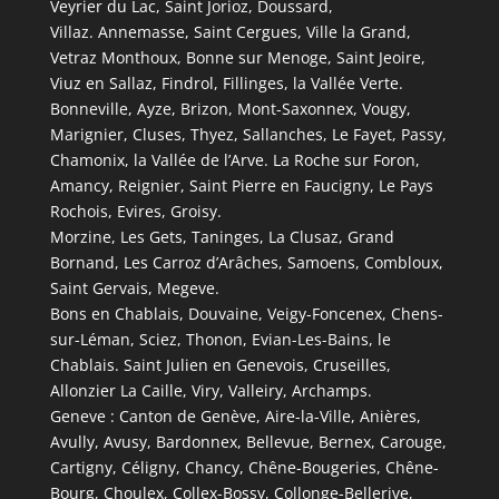
Veyrier du Lac, Saint Jorioz, Doussard,
Villaz. Annemasse, Saint Cergues, Ville la Grand,
Vetraz Monthoux, Bonne sur Menoge, Saint Jeoire,
Viuz en Sallaz, Findrol, Fillinges, la Vallée Verte.
Bonneville, Ayze, Brizon, Mont-Saxonnex, Vougy,
Marignier, Cluses, Thyez, Sallanches, Le Fayet, Passy,
Chamonix, la Vallée de l’Arve. La Roche sur Foron,
Amancy, Reignier, Saint Pierre en Faucigny, Le Pays
Rochois, Evires, Groisy.
Morzine, Les Gets, Taninges, La Clusaz, Grand
Bornand, Les Carroz d’Arâches, Samoens, Combloux,
Saint Gervais, Megeve.
Bons en Chablais, Douvaine, Veigy-Foncenex, Chens-
sur-Léman, Sciez, Thonon, Evian-Les-Bains, le
Chablais. Saint Julien en Genevois, Cruseilles,
Allonzier La Caille, Viry, Valleiry, Archamps.
Geneve : Canton de Genève, Aire-la-Ville, Anières,
Avully, Avusy, Bardonnex, Bellevue, Bernex, Carouge,
Cartigny, Céligny, Chancy, Chêne-Bougeries, Chêne-
Bourg, Choulex, Collex-Bossy, Collonge-Bellerive,