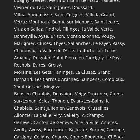
Epagny, Sévrier, Menthon Saint Bernard, Talloires,
Veyrier du Lac, Saint Jorioz, Doussard,
Villaz. Annemasse, Saint Cergues, Ville la Grand,
Vetraz Monthoux, Bonne sur Menoge, Saint Jeoire,
Viuz en Sallaz, Findrol, Fillinges, la Vallée Verte.
Bonneville, Ayze, Brizon, Mont-Saxonnex, Vougy,
Marignier, Cluses, Thyez, Sallanches, Le Fayet, Passy,
Chamonix, la Vallée de l’Arve. La Roche sur Foron,
Amancy, Reignier, Saint Pierre en Faucigny, Le Pays
Rochois, Evires, Groisy.
Morzine, Les Gets, Taninges, La Clusaz, Grand
Bornand, Les Carroz d’Arâches, Samoens, Combloux,
Saint Gervais, Megeve.
Bons en Chablais, Douvaine, Veigy-Foncenex, Chens-
sur-Léman, Sciez, Thonon, Evian-Les-Bains, le
Chablais. Saint Julien en Genevois, Cruseilles,
Allonzier La Caille, Viry, Valleiry, Archamps.
Geneve : Canton de Genève, Aire-la-Ville, Anières,
Avully, Avusy, Bardonnex, Bellevue, Bernex, Carouge,
Cartigny, Céligny, Chancy, Chêne-Bougeries, Chêne-