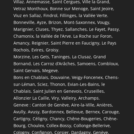
Villaz. Annemasse, Saint Cergues, Ville la Grand,
Vetraz Monthoux, Bonne sur Menoge, Saint Jeoire,
Viuz en Sallaz, Findrol, Fillinges, la Vallée Verte.
Bonneville, Ayze, Brizon, Mont-Saxonnex, Vougy,
Marignier, Cluses, Thyez, Sallanches, Le Fayet, Passy,
Chamonix, la Vallée de l’Arve. La Roche sur Foron,
Amancy, Reignier, Saint Pierre en Faucigny, Le Pays
Rochois, Evires, Groisy.
Morzine, Les Gets, Taninges, La Clusaz, Grand
Bornand, Les Carroz d’Arâches, Samoens, Combloux,
Saint Gervais, Megeve.
Bons en Chablais, Douvaine, Veigy-Foncenex, Chens-
sur-Léman, Sciez, Thonon, Evian-Les-Bains, le
Chablais. Saint Julien en Genevois, Cruseilles,
Allonzier La Caille, Viry, Valleiry, Archamps.
Geneve : Canton de Genève, Aire-la-Ville, Anières,
Avully, Avusy, Bardonnex, Bellevue, Bernex, Carouge,
Cartigny, Céligny, Chancy, Chêne-Bougeries, Chêne-
Bourg, Choulex, Collex-Bossy, Collonge-Bellerive,
Cologny, Confignon, Corsier, Dardagny, Genève,