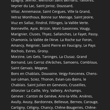
Epagny, Sévrier, Menthon Saint Bernard, Talloires,
Veyrier du Lac, Saint Jorioz, Doussard,
Villaz. Annemasse, Saint Cergues, Ville la Grand,
Vetraz Monthoux, Bonne sur Menoge, Saint Jeoire,
Viuz en Sallaz, Findrol, Fillinges, la Vallée Verte.
Bonneville, Ayze, Brizon, Mont-Saxonnex, Vougy,
Marignier, Cluses, Thyez, Sallanches, Le Fayet, Passy,
Chamonix, la Vallée de l’Arve. La Roche sur Foron,
Amancy, Reignier, Saint Pierre en Faucigny, Le Pays
Rochois, Evires, Groisy.
Morzine, Les Gets, Taninges, La Clusaz, Grand
Bornand, Les Carroz d’Arâches, Samoens, Combloux,
Saint Gervais, Megeve.
Bons en Chablais, Douvaine, Veigy-Foncenex, Chens-
sur-Léman, Sciez, Thonon, Evian-Les-Bains, le
Chablais. Saint Julien en Genevois, Cruseilles,
Allonzier La Caille, Viry, Valleiry, Archamps.
Geneve : Canton de Genève, Aire-la-Ville, Anières,
Avully, Avusy, Bardonnex, Bellevue, Bernex, Carouge,
Cartigny, Céligny, Chancy, Chêne-Bougeries, Chêne-